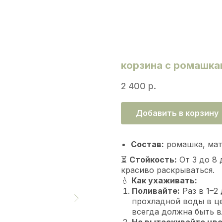
корзина с ромашка
2 400
р.
Добавить в корзину
Состав:
ромашка, матр
⏳
Стойкость:
От 3 до 8 
красиво раскрываться.
💧
Как ухаживать:
Поливайте:
Раз в 1–2
прохладной воды в ц
всегда должна быть 
Не вытаскивайте цв