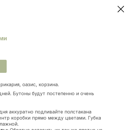
ми
икария, оазис, корзина.
дней. Бутоны будут постепенно и очень
 дня аккуратно подливайте полстакана
ентр коробки прямо между цветами. Губка
влажной.
еты:
Обратно вставить их так же плотно не