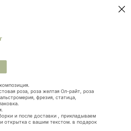
т
композиция.
стовая роза, роза желтая Ол-райт, роза
альстромерия, фрезия, статица,
паковка.
м.
борки и после доставки , прикладываем
и открытка с вашим текстом. в подарок