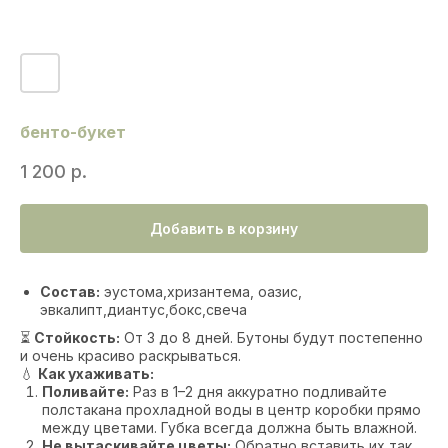
бенто-букет
1 200
р.
Добавить в корзину
Состав:
эустома,хризантема, оазис,
эвкалипт,диантус,бокс,свеча
⏳
Стойкость:
От 3 до 8 дней. Бутоны будут постепенно
и очень красиво раскрываться.
💧
Как ухаживать:
Поливайте:
Раз в 1–2 дня аккуратно подливайте
полстакана прохладной воды в центр коробки прямо
между цветами. Губка всегда должна быть влажной.
Не вытаскивайте цветы:
Обратно вставить их так